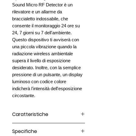
Sound Micro RF Detector è un
rilevatore e un allarme da
braccialetto indossabile, che
consente il monitoraggio 24 ore su
24, 7 giorni su 7 dell'ambiente.
Questo dispositivo ti avviserà con
una piccola vibrazione quando la
radiazione wireless ambientale
supera il livello di esposizione
desiderato. Inoltre, con la semplice
pressione di un pulsante, un display
luminoso con codice colore
indicherà l'intensità dell'esposizione
circostante.
Caratteristiche
Il tuo Micro consente il monitoraggio
Specifiche
24 ore su 24, 7 giorni su 7 del tuo