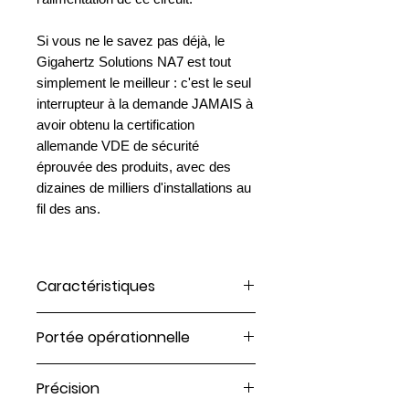
Si vous ne le savez pas déjà, le
Gigahertz Solutions NA7 est tout
simplement le meilleur : c'est le seul
interrupteur à la demande JAMAIS à
avoir obtenu la certification
allemande VDE de sécurité
éprouvée des produits, avec des
dizaines de milliers d'installations au
fil des ans.
Caractéristiques
Fonctionne de manière fiable
Portée opérationnelle
également avec les variateurs,
les lampes fluorescentes, les
Tension/charge nominale : 16 A,
lampes à économie d'énergie, les
Précision
230 VAC +/- 10 %.
lampes halogènes et