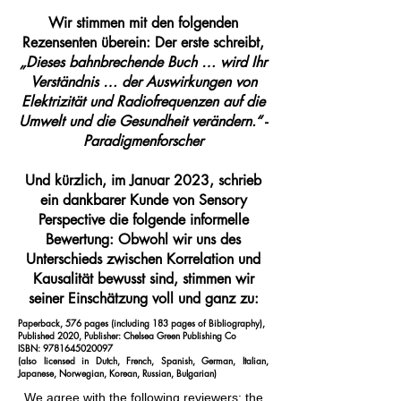
Wir stimmen mit den folgenden
Rezensenten überein: Der erste schreibt,
„Dieses bahnbrechende Buch … wird Ihr
Verständnis … der Auswirkungen von
Elektrizität und Radiofrequenzen auf die
Umwelt und die Gesundheit verändern.“
-
Paradigmenforscher
Und kürzlich, im Januar 2023, schrieb
ein dankbarer Kunde von Sensory
Perspective die folgende informelle
Bewertung: Obwohl wir uns des
Unterschieds zwischen Korrelation und
Kausalität bewusst sind, stimmen wir
seiner Einschätzung voll und ganz zu:
Paperback, 576 pages (including 183 pages of Bibliography),
Published 2020, Publisher: Chelsea Green Publishing Co
ISBN:
9781645020097
(also licensed in Dutch, French, Spanish, German, Italian,
Japanese, Norwegian, Korean, Russian, Bulgarian)
We agree with the following reviewers: the