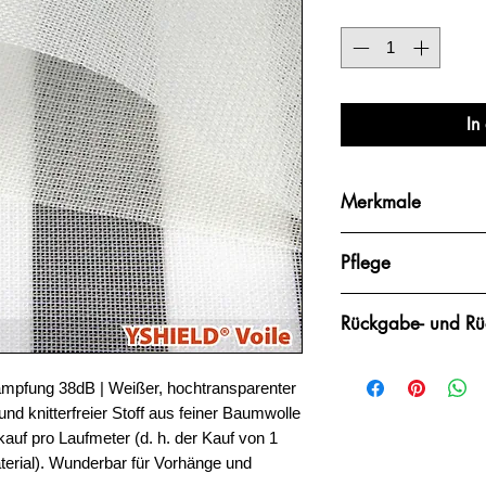
Anzahl
*
In
Merkmale
Typische Anwendu
Pflege
Nähen eines Bet
Elektrisch isolier
Schonwaschgang
Hohe Transparen
Rückgabe- und Rüc
Ohne Dampf auf S
Sehr elegant und 
Bei niedriger Tem
Knitterfestes Pol
Bitte verzeihen Sie 
Kein Bleichen
Textile Eigenscha
mpfung 38dB | Weißer, hochtransparenter
Material nach Ihre
Keine chemische
und zu verarbeit
und knitterfreier Stoff aus feiner Baumwolle
keine Rücksendunge
Waschen Sie am 
über die Eignung nich
rkauf pro Laufmeter (d. h. der Kauf von 1
Spezialwaschmi
der Bestellung ein k
terial). Wunderbar für Vorhänge und
Bleichmittel